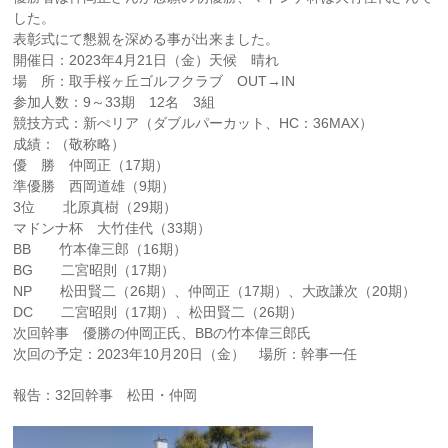
した。
表彰式にて懇親を深める事が出来ました。
開催日：2023年4月21日（金）天候 晴れ
場 所：取手桜ヶ丘ゴルフクラブ OUT→IN
参加人数：9～33期 12名 3組
競技方式：新ぺリア（ダブルパーカット、HC：36MAX）
成績：（敬称略）
優 勝 仲岡正（17期）
準優勝 西岡道雄（9期）
3位 北原真樹（29期）
マドンナ杯 大竹佳代（33期）
BB 竹本偉三郎（16期）
BG 二宮昭則（17期）
NP 松田賢二（26期）、仲岡正（17期）、大政謙次（20期）
DC 二宮昭則（17期）、松田賢二（26期）
次回幹事 優勝の仲岡正氏、BBの竹本偉三郎氏
次回の予定：2023年10月20日（金） 場所：幹事一任
報告：32回幹事 松田・仲岡