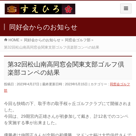
同好会からのお知らせ
HOME
»
同好会からのお知らせ
»
同窓会ゴルフ部
»
第32回松山南高同窓会関東支部ゴルフ倶楽部コンペの結果
第32回松山南高同窓会関東支部ゴルフ倶
楽部コンペの結果
投稿日 : 2023年4月27日
最終更新日時 : 2023年5月15日
カテゴリー :
同窓会ゴルフ
部
今回も快晴の下、取手市の取手桜ヶ丘ゴルフクラブにて開催されま
した。
今回は、29期宮内正雄さんが初参加して戴き、計12名でのコンペ
を実施する事が出来ました。
優勝者は仲岡正さんが念願の初優勝、マドンナ杯は大竹佳代さんで