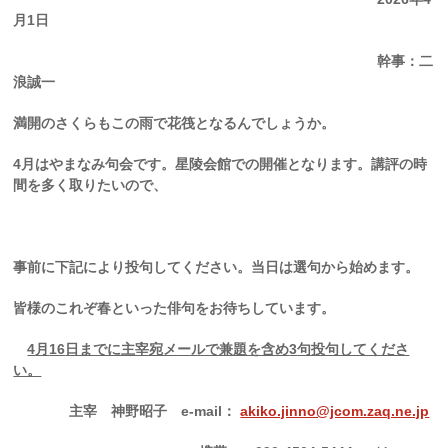
月1日
幹事：二
浪誠一
満開のさくらもこの雨で花筏となるんでしょうか。
4
月はやまなみ句会です。星陵会館での開催となります。講評の時
間を多く取りたいので、
事前に下記により投句してください。当日は選句から始めます。
皆様のこれぞ春といった俳句をお待ちしています。
4
月
16
日までに主宰宛メールで兼題を含め
3
句投句してくださ
い。
主宰 神野昭子
e-mail
：
akiko.jinno@jcom.zaq.ne.jp