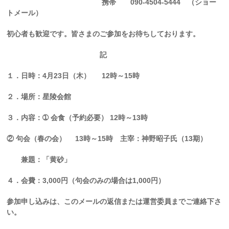
携帯
090-4504-5444
（ショー
トメール）
初心者も歓迎です。皆さまのご参加をお待ちしております。
記
１．日時：
4
月
23
日（木）
12
時～
15
時
２．場所：星陵会館
３．内容：
➀
会食（予約必要）
12
時～
13
時
②
句会（春の会）
13
時～
15
時 主宰：神野昭子氏（13期）
兼題：「黄砂」
４．会費：
3,000
円（句会のみの場合は
1,000
円）
参加申し込みは、このメールの返信または運営委員までご連絡下さ
い。