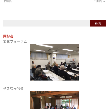
果報告
ご案内
→
同好会
文化フォーラム
やまなみ句会